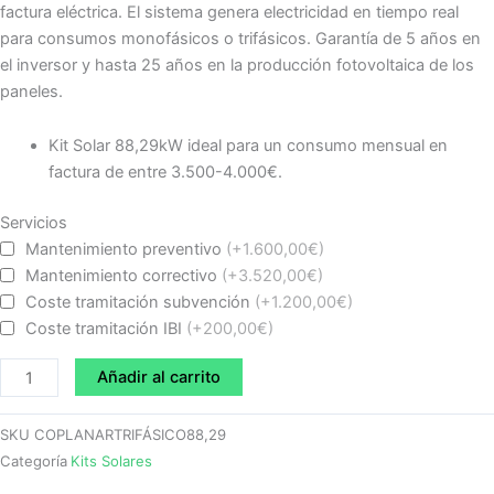
factura eléctrica. El sistema genera electricidad en tiempo real
para consumos monofásicos o trifásicos. Garantía de 5 años en
el inversor y hasta 25 años en la producción fotovoltaica de los
paneles.
Kit Solar 88,29kW ideal para un consumo mensual en
factura de entre 3.500-4.000€.
Kit
Servicios
Solar
Mantenimiento preventivo
(+1.600,00€)
88,29KWP
Mantenimiento correctivo
(+3.520,00€)
coplanar
Coste tramitación subvención
(+1.200,00€)
trifásico
Coste tramitación IBI
(+200,00€)
cantidad
Añadir al carrito
SKU
COPLANARTRIFÁSICO88,29
Categoría
Kits Solares