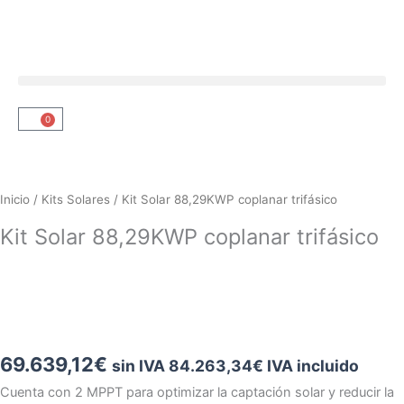
Ir
al
contenido
0
Carrito
Inicio
/
Kits Solares
/ Kit Solar 88,29KWP coplanar trifásico
Kit Solar 88,29KWP coplanar trifásico
69.639,12
€
sin IVA
84.263,34
€
IVA incluido
Cuenta con 2 MPPT para optimizar la captación solar y reducir la