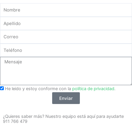
Your
Name
Your
Name
Your
Email
Phone
Number
Message
He leido y estoy conforme con la
política de privacidad
.
Enviar
¿Quieres saber más? Nuestro equipo está aquí para ayudarte
911 766 479