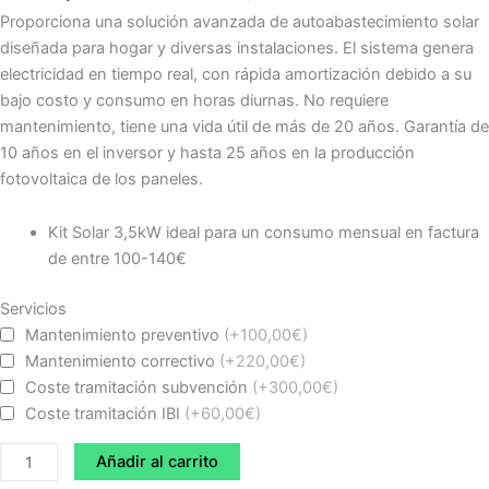
Proporciona una solución avanzada de autoabastecimiento solar
diseñada para hogar y diversas instalaciones. El sistema genera
electricidad en tiempo real, con rápida amortización debido a su
bajo costo y consumo en horas diurnas. No requiere
mantenimiento, tiene una vida útil de más de 20 años. Garantía de
10 años en el inversor y hasta 25 años en la producción
fotovoltaica de los paneles.
Kit Solar 3,5kW ideal para un consumo mensual en factura
de entre 100-140€
Kit
Servicios
Solar
Mantenimiento preventivo
(+100,00€)
Híbrido
Mantenimiento correctivo
(+220,00€)
3,5KWP
Coste tramitación subvención
(+300,00€)
inclinada
Coste tramitación IBI
(+60,00€)
monofásico
Añadir al carrito
cantidad