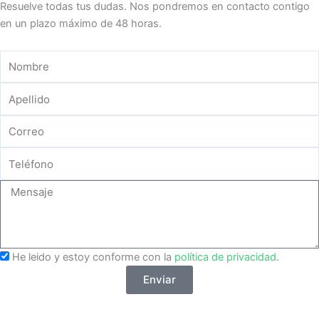
Resuelve todas tus dudas. Nos pondremos en contacto contigo
en un plazo máximo de 48 horas.
Your
Name
Your
Name
Your
Email
Phone
Number
Message
He leido y estoy conforme con la
política de privacidad
.
Enviar