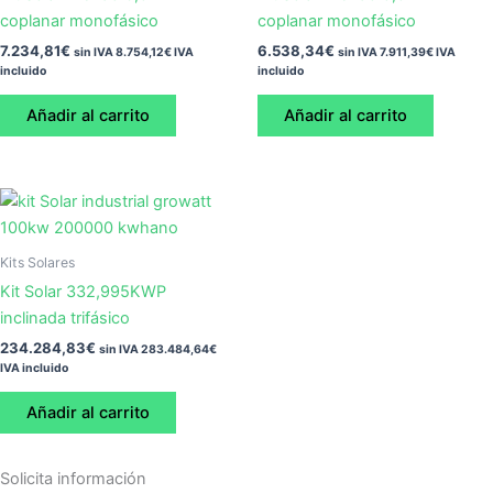
coplanar monofásico
coplanar monofásico
7.234,81
€
6.538,34
€
sin IVA
8.754,12
€
IVA
sin IVA
7.911,39
€
IVA
incluido
incluido
Añadir al carrito
Añadir al carrito
Kits Solares
Kit Solar 332,995KWP
inclinada trifásico
234.284,83
€
sin IVA
283.484,64
€
IVA incluido
Añadir al carrito
Solicita información